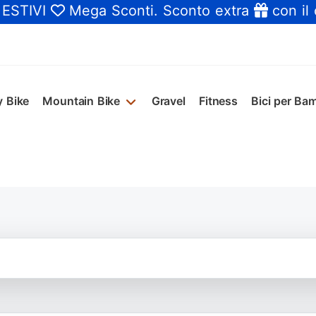
 ESTIVI
Mega Sconti
. Sconto extra
con il
y Bike
Mountain Bike
Gravel
Fitness
Bici per Bam