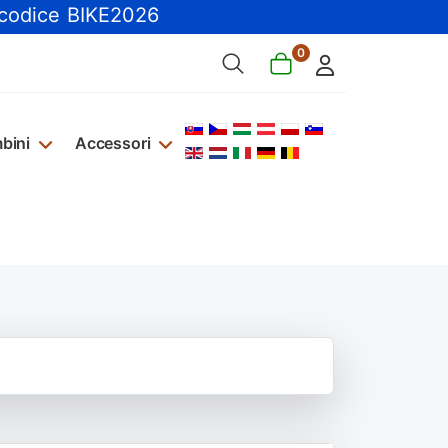
 codice BIKE2026
0
Seleziona la tua lingua
bini
Accessori