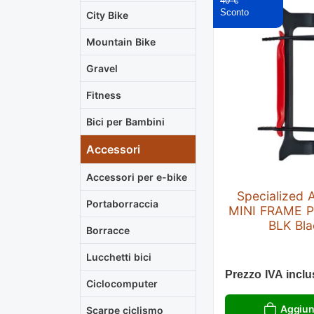
40 €
City Bike
Mountain Bike
Gravel
Fitness
Bici per Bambini
Accessori
Accessori per e-bike
Specialized
Portaborraccia
MINI FRAME 
BLK Bla
Borracce
Lucchetti bici
Prezzo IVA inclu
Ciclocomputer
Aggiung
Scarpe ciclismo