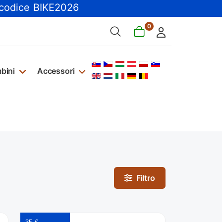
 codice BIKE2026
0
Seleziona la tua lingua
bini
Accessori
Filtro