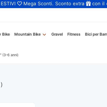
 ESTIVI
Mega Sconti
. Sconto extra
con il
y Bike
Mountain Bike
Gravel
Fitness
Bici per Bam
″ (3–6 anni)
)