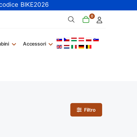
 codice BIKE2026
0
Seleziona la tua lingua
bini
Accessori
Filtro