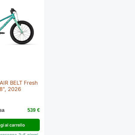
AIR BELT Fresh
8", 2026
sa
539 €
i al carrello
Consegna 3–5 giorni