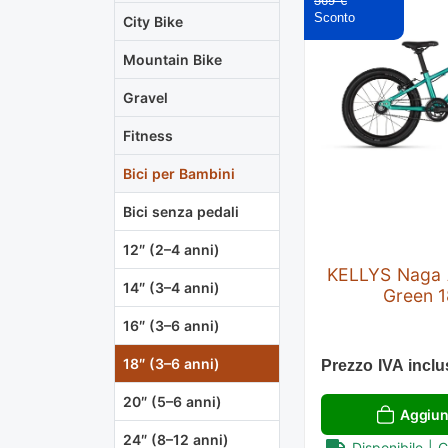
569 €
City Bike
Mountain Bike
Gravel
Fitness
Bici per Bambini
Bici senza pedali
12″ (2–4 anni)
KELLYS Naga 
14″ (3–4 anni)
Green 1
16″ (3–6 anni)
18″ (3–6 anni)
Prezzo IVA inclu
20″ (5–6 anni)
Aggiung
24″ (8–12 anni)
Disponibile | 