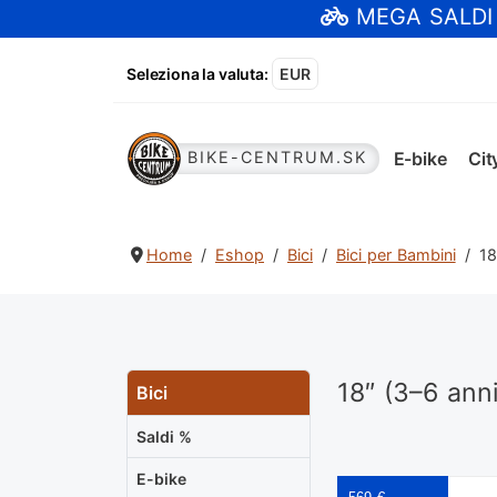
MEGA SALDI
Seleziona la valuta
:
EUR
E-bike
Cit
BIKE-CENTRUM.SK
Home
Eshop
Bici
Bici per Bambini
18
18″ (3–6 anni
Bici
Saldi %
E-bike