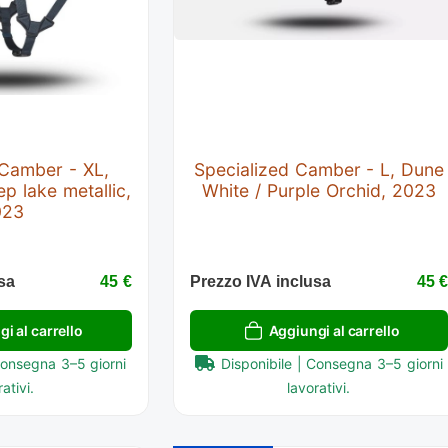
 Camber - XL,
Specialized Camber - L, Dune
p lake metallic,
White / Purple Orchid, 2023
023
sa
45 €
Prezzo IVA inclusa
45 
i al carrello
Aggiungi al carrello
Consegna 3–5 giorni
Disponibile | Consegna 3–5 giorni
ativi.
lavorativi.