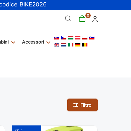
 codice BIKE2026
0
Seleziona la tua lingua
bini
Accessori
Filtro