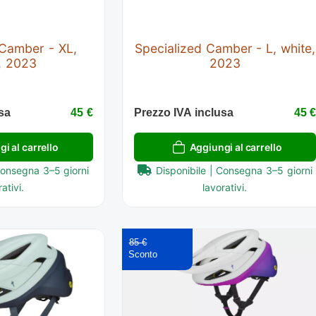
 Camber - XL,
Specialized Camber - L, white,
, 2023
2023
sa
45 €
Prezzo IVA inclusa
45 
i al carrello
Aggiungi al carrello
Consegna 3–5 giorni
Disponibile | Consegna 3–5 giorni
ativi.
lavorativi.
85 €