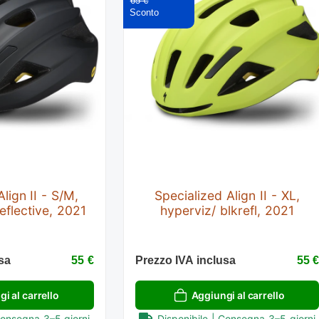
65 €
lign II - S/M,
Specialized Align II - XL,
eflective, 2021
hyperviz/ blkrefl, 2021
sa
55 €
Prezzo IVA inclusa
55 
i al carrello
Aggiungi al carrello
Consegna 3–5 giorni
Disponibile | Consegna 3–5 giorni