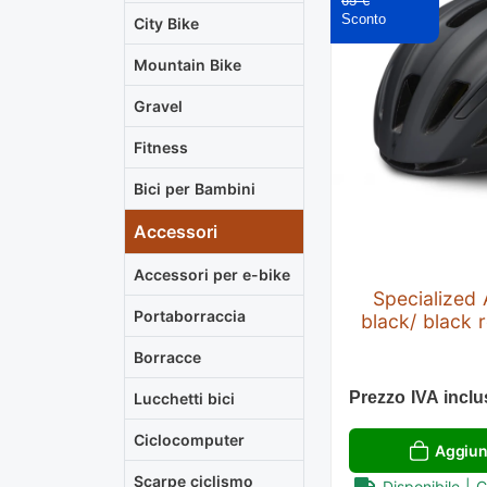
65 €
City Bike
Mountain Bike
Gravel
Fitness
Bici per Bambini
Accessori
Accessori per e-bike
Specialized A
Portaborraccia
black/ black r
Borracce
Prezzo IVA inclu
Lucchetti bici
Ciclocomputer
Aggiung
Scarpe ciclismo
Disponibile | 