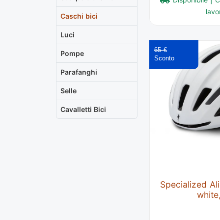
lavor
Caschi bici
Luci
65 €
Pompe
Parafanghi
Selle
Cavalletti Bici
Specialized Ali
white