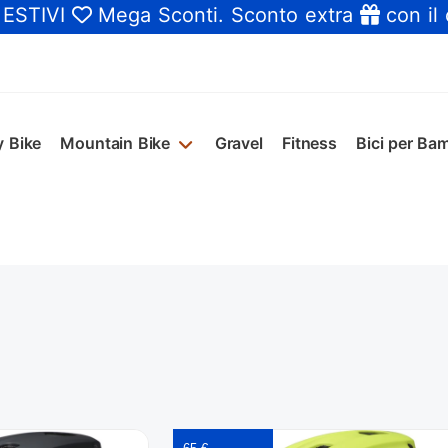
 ESTIVI
Mega Sconti
. Sconto extra
con il
y Bike
Mountain Bike
Gravel
Fitness
Bici per Bam