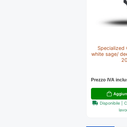
Specialized
white sage/ dee
2
Prezzo IVA inclu
Aggiung
Disponibile | 
lavor