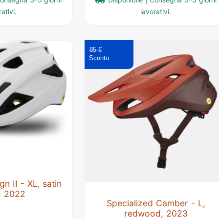
ativi.
lavorativi.
85 €
gn II - XL, satin
, 2022
Specialized Camber - L,
redwood, 2023