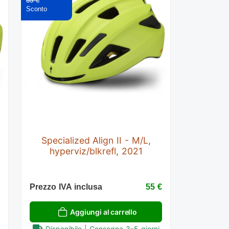
65 €
Specialized Align II - M/L,
hyperviz/blkrefl, 2021
€
Prezzo IVA inclusa
55 €
Aggiungi al carrello
Disponibile | Consegna 3–5 giorni