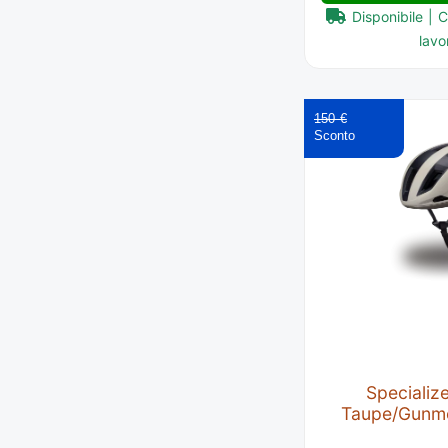
Disponibile | 
lavor
150 €
Specializ
Taupe/Gunme