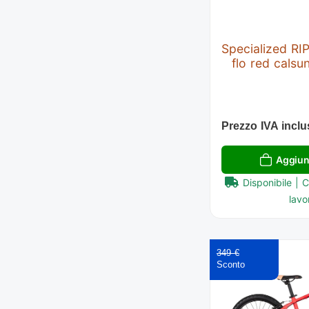
Specialized RI
flo red calsu
Prezzo IVA inclu
Aggiung
Disponibile | 
lavor
349 €