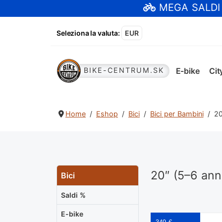
MEGA SALDI
Seleziona la valuta
:
EUR
E-bike
Cit
BIKE-CENTRUM.SK
Home
Eshop
Bici
Bici per Bambini
20
20″ (5–6 ann
Bici
Saldi %
E-bike