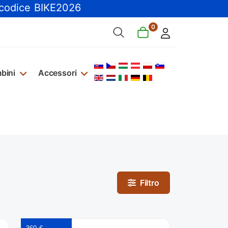
 codice BIKE2026
0
Seleziona la tua lingua
bini
Accessori
Filtro