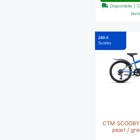
Disponibile | 
lavor
249 €
CTM SCOOBY 1
pearl / gr