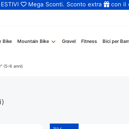
 ESTIVI
Mega Sconti
. Sconto extra
con il
y Bike
Mountain Bike
Gravel
Fitness
Bici per Bam
″ (5–6 anni)
i)