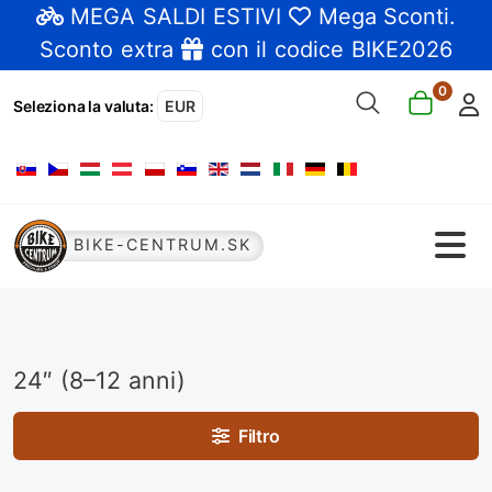
MEGA SALDI ESTIVI
Mega Sconti
.
Sconto extra
con il codice BIKE2026
0
Seleziona la valuta
:
EUR
Seleziona la tua lingua
BIKE-CENTRUM.SK
24″ (8–12 anni)
Filtro