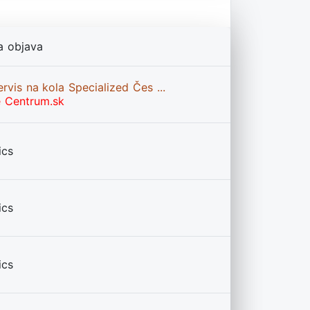
a objava
rvis na kola Specialized Čes ...
e Centrum.sk
ics
ics
ics