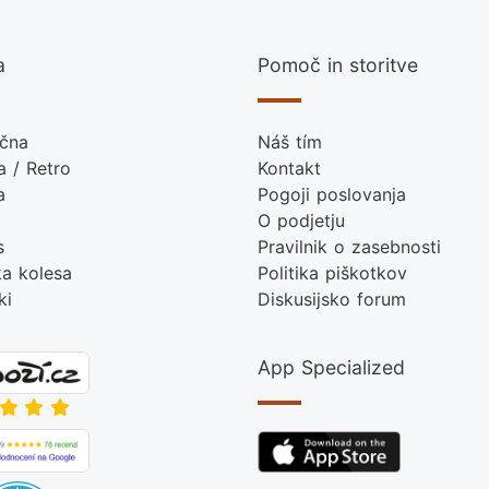
a
Pomoč in storitve
ična
Náš tím
 / Retro
Kontakt
a
Pogoji poslovanja
O podjetju
s
Pravilnik o zasebnosti
ka kolesa
Politika piškotkov
ki
Diskusijsko forum
App Specialized