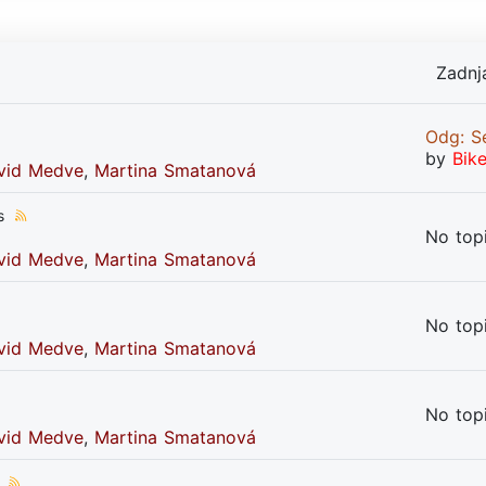
Zadnj
Odg: Se
by
Bik
vid Medve
,
Martina Smatanová
s
No top
vid Medve
,
Martina Smatanová
No top
vid Medve
,
Martina Smatanová
No top
vid Medve
,
Martina Smatanová