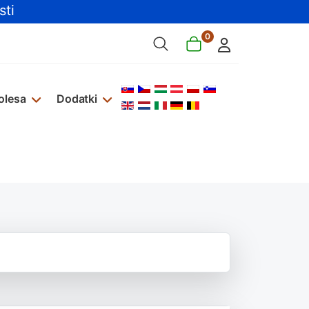
ti
0
Izberite vaš jezik
olesa
Dodatki