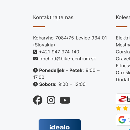
Kontaktirajte nas
Koles
Koharyho 7084/75 Levice 934 01
Elektr
(Slovakia)
Mestna
+421 947 974 140
Gorsk
obchod@bike-centrum.sk
Gravel
Fitnes
Ponedeljek - Petek:
9:00 –
Otroš
17:00
Dodat
Sobota:
9:00 – 12:00