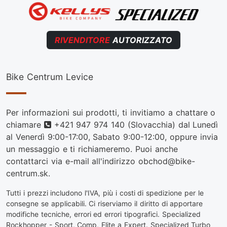
RIVENDITORE
AUTORIZZATO
Bike Centrum Levice
Per informazioni sui prodotti, ti invitiamo a chattare o
Telefono
chiamare
+421 947 974 140
(Slovacchia) dal Lunedì
al Venerdì 9:00-17:00, Sabato 9:00-12:00, oppure invia
un messaggio e ti richiameremo. Puoi anche
contattarci via e-mail all'indirizzo
obchod@bike-
centrum.sk
.
Tutti i prezzi includono l'IVA, più i costi di spedizione per le
consegne se applicabili. Ci riserviamo il diritto di apportare
modifiche tecniche, errori ed errori tipografici. Specialized
Rockhopper - Sport, Comp, Elite a Expert. Specialized Turbo