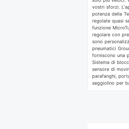
solo più veloci. 
vostri sforzi. L'
potenza della Te
regolate quasi s
funzione MicroTu
regolare con pre
sono personalizz
pneumatici Groun
forniscono una po
Sistema di blocco
sensore di movim
parafanghi, porta
seggiolino per b