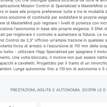
Tuttavia, ciò che distingue questa bicicletta da tutte le altr
applicazione Mission Control di Specialized e MasterMind con
ro in base alle proprie preferenze: tutte e tre le modalit
enza soluzione di continuità per soddisfare le proprie esig
ne di MasterMind può regolare i livelli di potenza con in
cisione l'autonomia in base alle proprie esigenze. Il DNA 
ati per migliorare il controllo e aumentare la fiducia. Le 
d Control da 2,3" offrono un'ampia trazione in qualsiasi s
tente forza di arresto e l'escursione di 110 mm della sospens
 turbo - utilizzare l'App Specialized per spegnere il motore
ento. Una volta bloccato, il motore non può essere riattiv
pacchi e cavalletti. Progettato per il traino di un rimorchi
ambini. Lunga autonomia: fino a 110 km di autonomia o 5 o
PRESTAZIONI, AGILITÀ E AUTONOMIA. SCOPRI LE E-