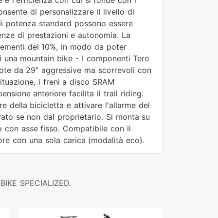
e è l'efficienza con cui si fonde con i
sente di personalizzare il livello di
à di potenza standard possono essere
enze di prestazioni e autonomia. La
crementi del 10%, in modo da poter
di una mountain bike - I componenti Tero
ruote da 29" aggressive ma scorrevoli con
ituazione, i freni a disco SRAM
ione anteriore facilita il trail riding.
 della bicicletta e attivare l'allarme del
ato se non dal proprietario. Si monta su
o con asse fisso. Compatibile con il
re con una sola carica (modalità eco).
BIKE SPECIALIZED.