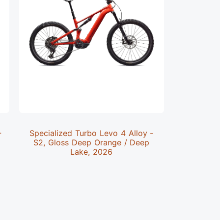
-
Specialized Turbo Levo 4 Alloy -
Speciali
S2, Gloss Deep Orange / Deep
Alloy 
Lake, 2026
Metall