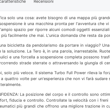
Caratteristiche
Recensioni
ifica solo una cosa: avete bisogno di una mappa più gran
sospensione è una macchina pronta per l'avventura che vi 
ll'ampio spazio per riporre alcuni comodi oggetti essenziali
più facilmente che mai. L'unica domanda che resta da por
una bicicletta da pendolarismo da portare in viaggio? Una 
 la soluzione. La Tero è, in una parola, inarrestabile. Ruote
raulici e una forcella a sospensione completa possono trasf
ercorrendo strade sterrate o attraversando la giungla di c
, solo più veloce. Il sistema Turbo Full Power rileva la for
no a quattro volte per un'esperienza che non vi farà sudare 
tteralmente.
NZA: La posizione del corpo e il controllo sono ottimizza
rt, fiducia e controllo. Controllate la velocità con i freni 
eumatici più grandi che offrono una migliore trazione in cur