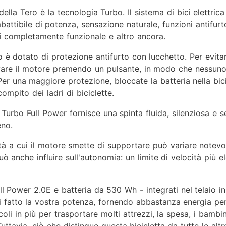
ella Tero è la tecnologia Turbo. Il sistema di bici elettric
attibile di potenza, sensazione naturale, funzioni antifurt
 completamente funzionale e altro ancora.
 dotato di protezione antifurto con lucchetto. Per evitare i
ivare il motore premendo un pulsante, in modo che nessun
Per una maggiore protezione, bloccate la batteria nella bic
compito dei ladri di biciclette.
Turbo Full Power fornisce una spinta fluida, silenziosa e s
eno.
ocità a cui il motore smette di supportare può variare note
 Può anche influire sull'autonomia: un limite di velocità p
 Power 2.0E e batteria da 530 Wh - integrati nel telaio in 
 fatto la vostra potenza, fornendo abbastanza energia per 
i in più per trasportare molti attrezzi, la spesa, i bambin