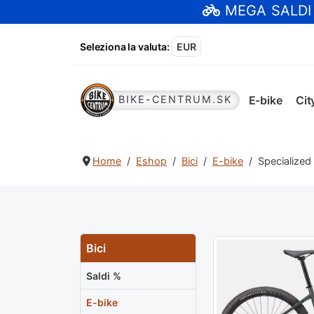
MEGA SALDI
Seleziona la valuta
:
EUR
E-bike
Cit
BIKE-CENTRUM.SK
Home
Eshop
Bici
E-bike
Specialize
Bici
Saldi %
E-bike