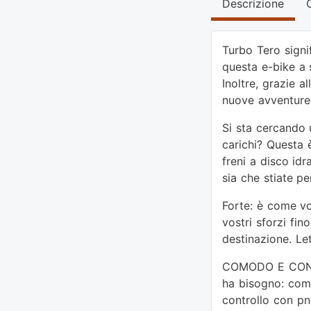
Descrizione
Turbo Tero sign
questa e-bike a 
Inoltre, grazie a
nuove avventure 
Si sta cercando 
carichi? Questa è
freni a disco id
sia che stiate p
Forte: è come voi
vostri sforzi fi
destinazione. Le
COMODO E CONFIDE
ha bisogno: comfo
controllo con pn