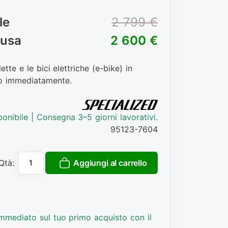
le
2 799 €
lusa
2 600 €
ette e le bici elettriche (e-bike) in
o immediatamente.
ponibile | Consegna 3–5 giorni lavorativi.
95123-7604
Aggiungi al carrello
Qtà:
mmediato sul tuo primo acquisto con il