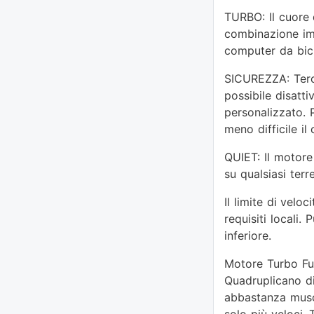
TURBO: Il cuore d
combinazione imb
computer da bici
SICUREZZA: Tero è
possibile disatt
personalizzato. 
meno difficile il 
QUIET: Il motore 
su qualsiasi terr
Il limite di vel
requisiti locali.
inferiore.
Motore Turbo Full
Quadruplicano di
abbastanza muscol