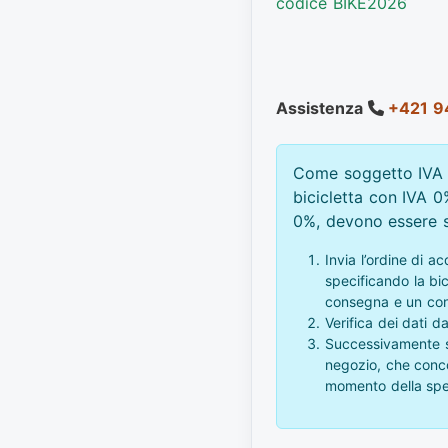
codice BIKE2026
Assistenza
+421 9
Come soggetto IVA e
bicicletta con IVA 0
0%, devono essere s
Invia l’ordine di a
specificando la bici
consegna e un con
Verifica dei dati d
Successivamente sa
negozio, che conco
momento della spe