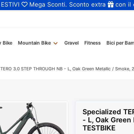
 ESTIVI
Mega Sconti
. Sconto extra
con il
y Bike
Mountain Bike
Gravel
Fitness
Bici per Bam
d TERO 3.0 STEP THROUGH NB - L, Oak Green Metallic / Smoke,
Specialized T
- L, Oak Green
TESTBIKE