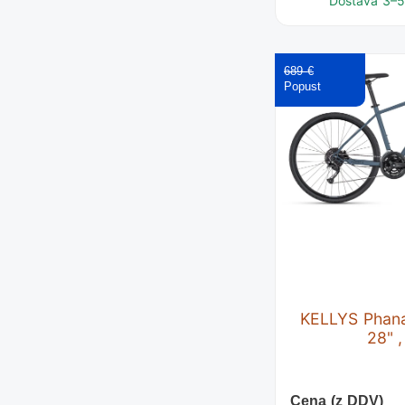
Dostava 3–5 
689 €
KELLYS Phana
28" 
Cena (z DDV)