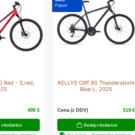
599 €
0 Red - S,red,
KELLYS Cliff 90 Thunderstorm
025
Blue L, 2025
499 €
Cena (z DDV)
519 
 v košarico
Dodaj v košarico
rezplačna dostava.
Na zalogi – Brezplačna dostava.