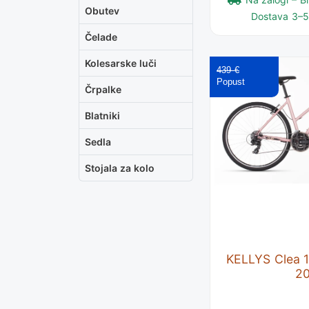
Obutev
Dostava 3–5 
Čelade
Kolesarske luči
439 €
Črpalke
Blatniki
Sedla
Stojala za kolo
KELLYS Clea 1
2