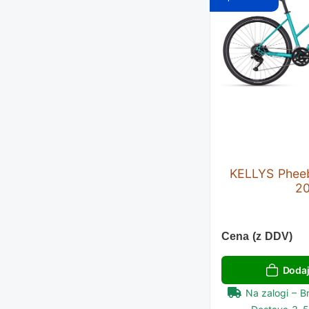
KELLYS Phee
2
Cena (z DDV)
Dodaj
Na zalogi – B