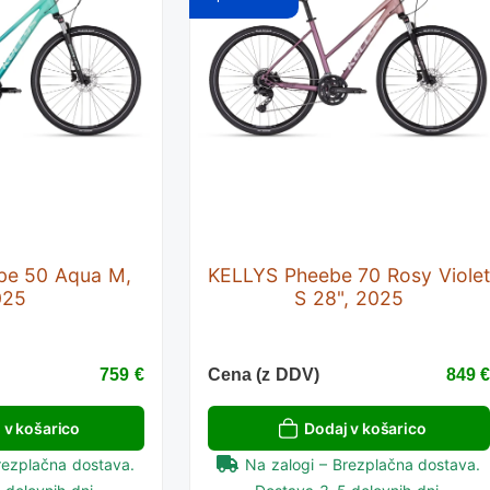
be 50 Aqua M,
KELLYS Pheebe 70 Rosy Viole
025
S 28", 2025
759 €
Cena (z DDV)
849 
 v košarico
Dodaj v košarico
rezplačna dostava.
Na zalogi – Brezplačna dostava.