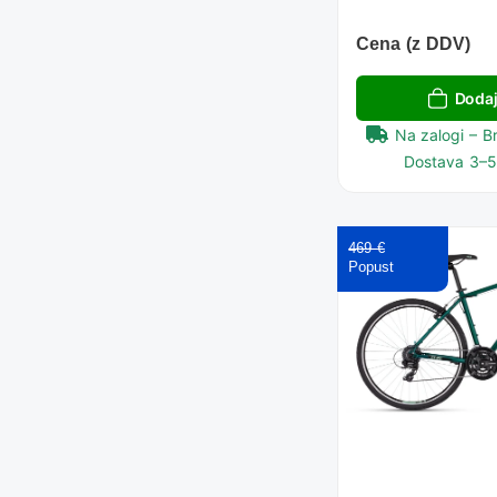
Cena (z DDV)
Dodaj
Na zalogi – B
Dostava 3–5 
469 €