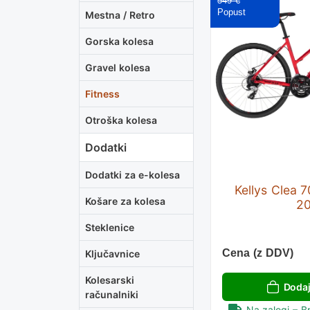
549 €
Mestna / Retro
Gorska kolesa
Gravel kolesa
Fitness
Otroška kolesa
Dodatki
Dodatki za e-kolesa
Kellys Clea 7
Košare za kolesa
2
Steklenice
Cena (z DDV)
Ključavnice
Kolesarski
Dodaj
računalniki
Na zalogi – B