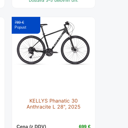
Dostava 3–5 delovnih dni.
789 €
KELLYS Phanatic 30
Anthracite L 28", 2025
€
Cena (z DDV)
699 €