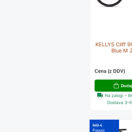
KELLYS Cliff 
Blue M 
Cena (z DDV)
Dodaj
Na zalogi – B
Dostava 3–5 
849 €