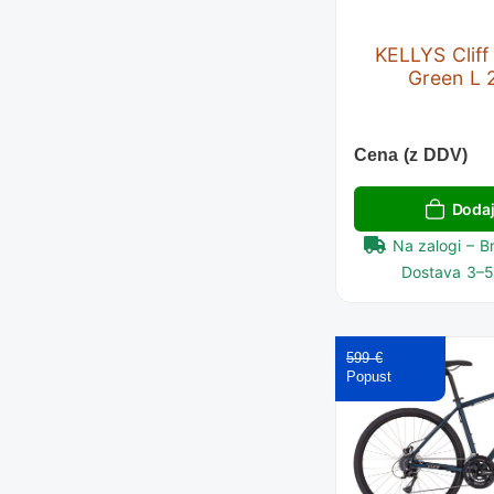
KELLYS Cliff
Green L 
Cena (z DDV)
Dodaj
Na zalogi – B
Dostava 3–5 
599 €