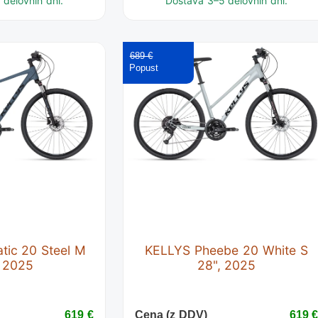
delovnih dni.
Dostava 3–5 delovnih dni.
689 €
tic 20 Steel M
KELLYS Pheebe 20 White S
, 2025
28", 2025
619 €
Cena (z DDV)
619 