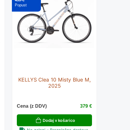
439 €
KELLYS Clea 10 Misty Blue M,
2025
€
Cena (z DDV)
379 €
Dodaj v košarico
Na zalogi – Brezplačna dostava.