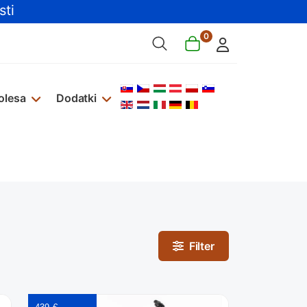
ti
0
Izberite vaš jezik
olesa
Dodatki
Filter