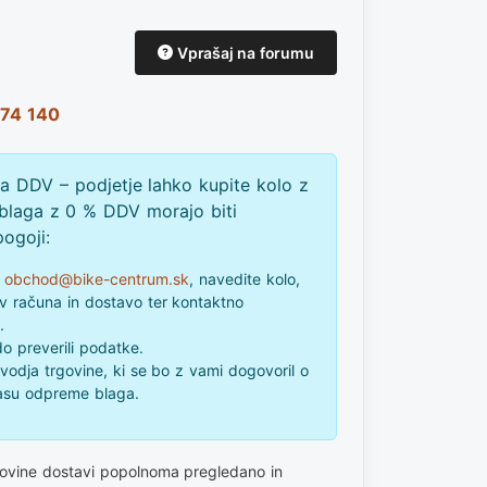
Vprašaj na forumu
74 140
za DDV – podjetje lahko kupite kolo z
blaga z 0 % DDV morajo biti
pogoji:
a
obchod@bike-centrum.sk
, navedite kolo,
ev računa in dostavo ter kontaktno
.
o preverili podatke.
 vodja trgovine, ki se bo z vami dogovoril o
času odpreme blaga.
govine dostavi popolnoma pregledano in