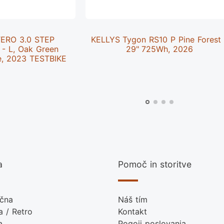
TERO 3.0 STEP
KELLYS Tygon RS10 P Pine Forest
 L, Oak Green
29" 725Wh, 2026
e, 2023 TESTBIKE
a
Pomoč in storitve
ična
Náš tím
 / Retro
Kontakt
a
Pogoji poslovanja