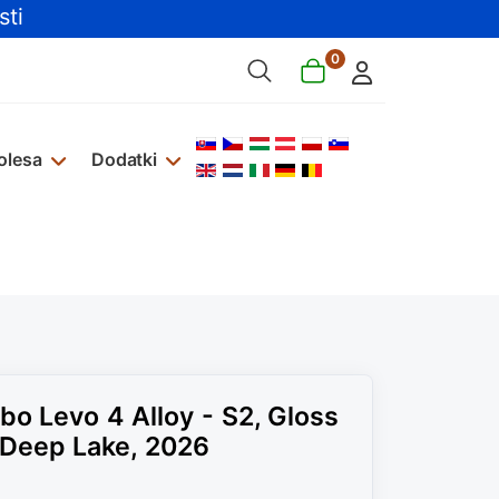
ti
0
Izberite vaš jezik
olesa
Dodatki
bo Levo 4 Alloy - S2, Gloss
 Deep Lake, 2026