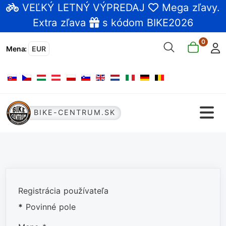
VEĽKÝ LETNÝ VÝPREDAJ
Mega zľavy
.
Extra zľava
s kódom BIKE2026
0
Mena
:
EUR
Vyberte váš jazyk
BIKE-CENTRUM.SK
Registrácia používateľa
*
Povinné pole