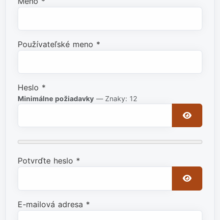
Meno
*
Používateľské meno
*
Heslo
*
Minimálne požiadavky
— Znaky: 12
Zobraziť
Potvrďte heslo
*
Zobraziť
E-mailová adresa
*