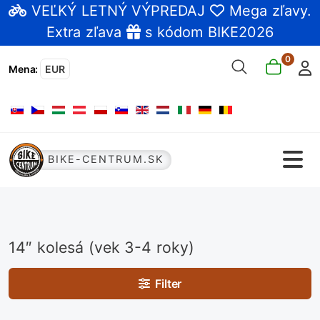
VEĽKÝ LETNÝ VÝPREDAJ
Mega zľavy
.
Extra zľava
s kódom BIKE2026
0
Mena
:
EUR
Vyberte váš jazyk
BIKE-CENTRUM.SK
14″ kolesá (vek 3-4 roky)
Filter