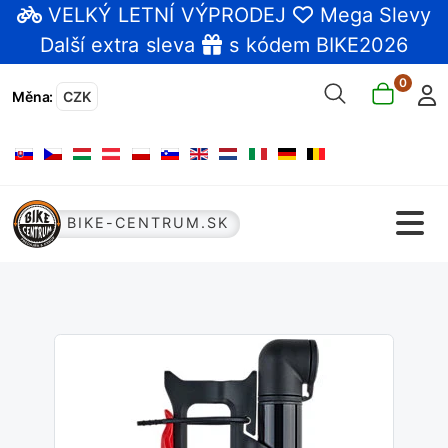
VELKÝ LETNÍ VÝPRODEJ
Mega Slevy
Další extra sleva
s kódem BIKE2026
0
Měna
:
CZK
Zvolte jazyk
BIKE-CENTRUM.SK