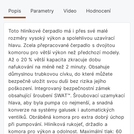
Popis
Parametry
Video
Hodnocení
Toto hliníkové čerpadlo má i přes své malé
rozměry vysoký výkon a spolehlivou uzavírací
hlavu. Zcela přepracované čerpadlo s dvojitou
komorou pro větší výkon než předchozí modely.
Až o 20 % větší kapacita zkracuje dobu
nafukování na méně než 2 minuty. Obsahuje
důmyslnou trubkovou cívku, do které můžete
bezpečně uložit svou duši bez rizika jejího
poškození. Integrovaný bezpečnostní zámek
obsahující šroubení SWAT™. Šroubovací uzamykací
hlava, aby byla pumpa co nejmenší, a snadná
konverze na systémy galusek i automatických
ventilků. Obráběná komora pro extra dobrý úchop
při pumpování. Hliníková rukojeť, držadlo a
komora pro výkon a odolnost. Maximální tlak: 60