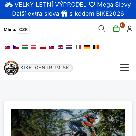
VELKÝ LETNÍ VÝPRODEJ
Mega Slevy
Další extra sleva
s kódem BIKE2026
0
Měna
:
CZK
Zvolte jazyk
BIKE-CENTRUM.SK