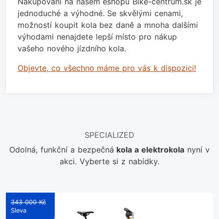
Nakupování na našem eshopu Bike-centrum.sk je
jednoduché a výhodné. Se skvělými cenami,
možností koupit kola bez daně a mnoha dalšími
výhodami nenajdete lepší místo pro nákup
vašeho nového jízdního kola.
Objevte, co všechno máme pro vás k dispozici!
SPECIALIZED
Odolná, funkční a bezpečná
kola a elektrokola
nyní v
akci. Vyberte si z nabídky.
343 000 Kč