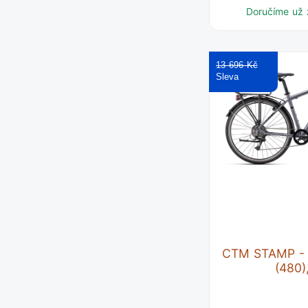
Doručíme už 
13 696 Kč
CTM STAMP - 
(480)