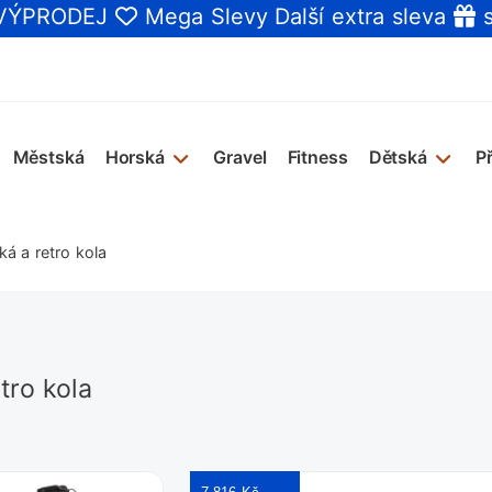
 VÝPRODEJ
Mega Slevy
Další extra sleva
s
Městská
Horská
Gravel
Fitness
Dětská
P
á a retro kola
tro kola