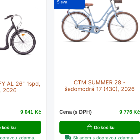
CTM SUMMER 28 -
Y AL 26" 1spd,
šedomodrá 17 (430), 2026
, 2026
9 041 Kč
Cena (s DPH)
9 776 K
 košíku
Do košíku
dopravou zdarma.
Skladem s dopravou zdarma.