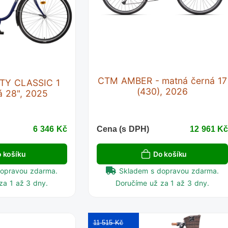
CTM AMBER - matná černá 17
RTY CLASSIC 1
(430), 2026
 28", 2025
6 346 Kč
Cena (s DPH)
12 961 K
 košíku
Do košíku
dopravou zdarma.
Skladem s dopravou zdarma.
za 1 až 3 dny.
Doručíme už za 1 až 3 dny.
11 515 Kč