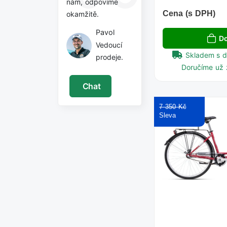
nám, odpovíme
Cena (s DPH)
okamžitě.
Pavol
Do
Vedoucí
Skladem s 
prodeje.
Doručíme už 
Chat
7 350 Kč