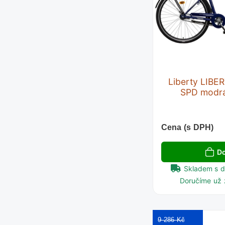
Liberty LIBE
SPD modrá
Cena (s DPH)
Do
Skladem s 
Doručíme už 
9 286 Kč