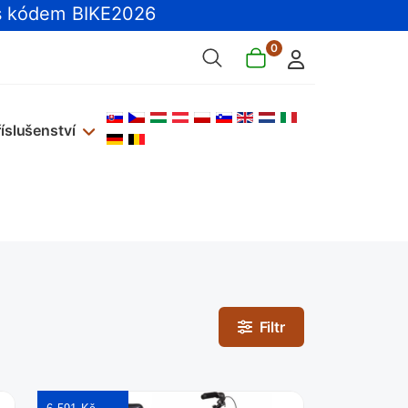
 kódem BIKE2026
0
Zvolte jazyk
říslušenství
Filtr