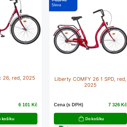
7 816 Kč
c 26, red, 2025
Liberty COMFY 26 1 SPD, red,
2025
6 101 Kč
Cena (s DPH)
7 326 K
 košíku
Do košíku