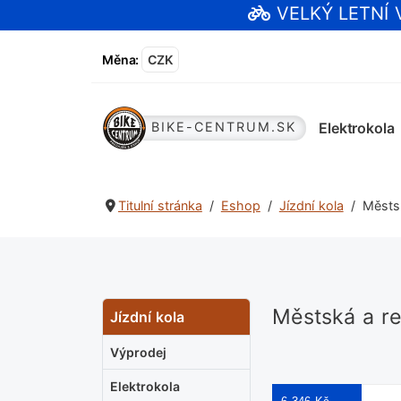
VELKÝ LETNÍ
Měna
:
CZK
Elektrokola
BIKE-CENTRUM.SK
Titulní stránka
Eshop
Jízdní kola
Městsk
Městská a re
Jízdní kola
Výprodej
Elektrokola