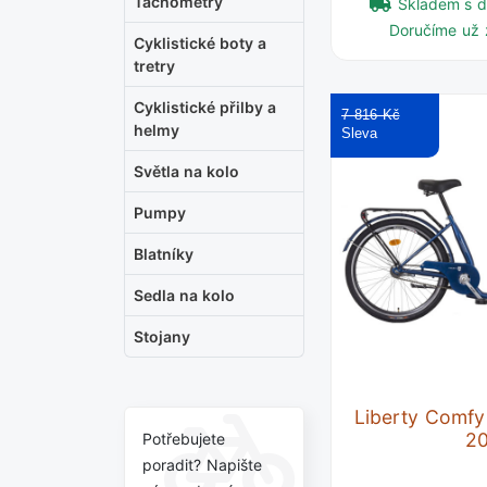
Tachometry
Skladem s 
Doručíme už 
Cyklistické boty a
tretry
Cyklistické přilby a
7 816 Kč
helmy
Světla na kolo
Pumpy
Blatníky
Sedla na kolo
Stojany
Liberty Comfy 
2
Potřebujete
poradit? Napište