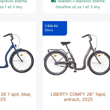
dopravou zdarma.
Skladem s dopravou zdarma.
za 1 až 3 dny.
Doručíme už za 1 až 3 dny.
7 816 Kč
26 1 spd, blue,
LIBERTY COMFY 26" 1spd,
025
antracit, 2025