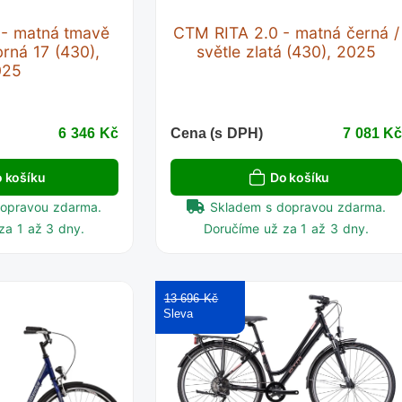
 - matná tmavě
CTM RITA 2.0 - matná černá /
brná 17 (430),
světle zlatá (430), 2025
025
6 346 Kč
Cena (s DPH)
7 081 K
 košíku
Do košíku
dopravou zdarma.
Skladem s dopravou zdarma.
za 1 až 3 dny.
Doručíme už za 1 až 3 dny.
13 696 Kč