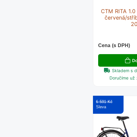
CTM RITA 1.0
červená/stří
2
Cena (s DPH)
Do
Skladem s 
Doručíme už 
6 591 Kč