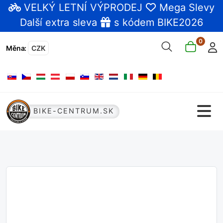
VELKÝ LETNÍ VÝPRODEJ
Mega Slevy
Další extra sleva
s kódem BIKE2026
0
Měna
:
CZK
Zvolte jazyk
BIKE-CENTRUM.SK