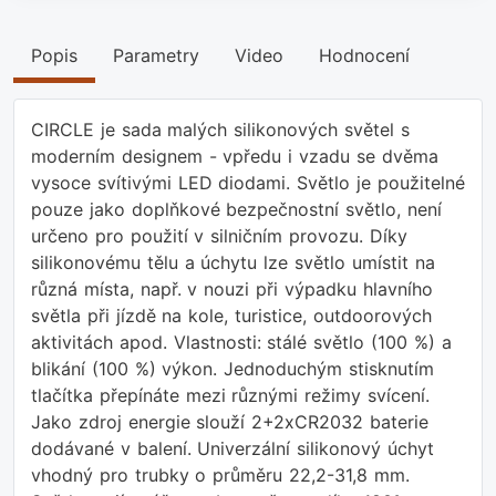
Popis
Parametry
Video
Hodnocení
CIRCLE je sada malých silikonových světel s
moderním designem - vpředu i vzadu se dvěma
vysoce svítivými LED diodami. Světlo je použitelné
pouze jako doplňkové bezpečnostní světlo, není
určeno pro použití v silničním provozu. Díky
silikonovému tělu a úchytu lze světlo umístit na
různá místa, např. v nouzi při výpadku hlavního
světla při jízdě na kole, turistice, outdoorových
aktivitách apod. Vlastnosti: stálé světlo (100 %) a
blikání (100 %) výkon. Jednoduchým stisknutím
tlačítka přepínáte mezi různými režimy svícení.
Jako zdroj energie slouží 2+2xCR2032 baterie
dodávané v balení. Univerzální silikonový úchyt
vhodný pro trubky o průměru 22,2-31,8 mm.