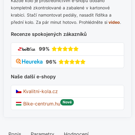
Každé kolo je prostřednictvím e-shopu dodáno
kompletně zkontrolované a zabalené v kartonové
krabici. Stačí namontovat pedály, nasadit řídítka a
přední kolo. Za pár minut hotovo. Prohlédněte si
video
.
Recenze spokojených zákazníků
99%
96%
Naše další e-shopy
Kvalitni-kola.cz
Nové
Bike-centrum.hu
Popis
Parametry
Hodnocení