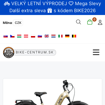
VELKÝ LETNÍ VÝPRODEJ
Mega Slevy
Další extra sleva
s kódem BIKE2026
0
Měna
:
CZK
Zvolte jazyk
BIKE-CENTRUM.SK