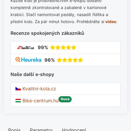
Každé kolo je prostřednictvím e-shopu dodáno
kompletně zkontrolované a zabalené v kartonové
krabici. Stačí namontovat pedály, nasadit řídítka a
přední kolo. Za pár minut hotovo. Prohlédněte si
video
.
Recenze spokojených zákazníků
99%
96%
Naše další e-shopy
Kvalitni-kola.cz
Nové
Bike-centrum.hu
Popis
Parametry
Hodnocení