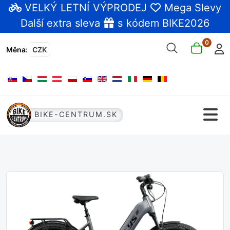
VELKÝ LETNÍ VÝPRODEJ
Mega Slevy
Další extra sleva
s kódem BIKE2026
0
Měna
:
CZK
Zvolte jazyk
BIKE-CENTRUM.SK