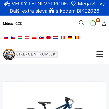
VELKÝ LETNÍ VÝPRODEJ
Mega Slevy
Další extra sleva
s kódem BIKE2026
0
Měna
:
CZK
Zvolte jazyk
BIKE-CENTRUM.SK