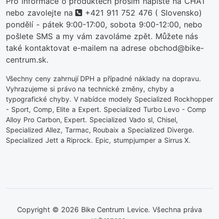
Pro informace o produktech prosím napište na CHAT
telefon
nebo zavolejte na
+421 911 752 476
( Slovensko)
pondělí - pátek 9:00-17:00, sobota 9:00-12:00, nebo
pošlete SMS a my vám zavoláme zpět. Můžete nás
také kontaktovat e-mailem na adrese obchod@bike-
centrum.sk.
Všechny ceny zahrnují DPH a případné náklady na dopravu.
Vyhrazujeme si právo na technické změny, chyby a
typografické chyby. V nabídce modely Specialized Rockhopper
- Sport, Comp, Elite a Expert. Specialized Turbo Levo - Comp
Alloy Pro Carbon, Expert. Specialized Vado sl, Chisel,
Specialized Allez, Tarmac, Roubaix a Specialized Diverge.
Specialized Jett a Riprock. Epic, stumpjumper a Sirrus X.
Copyright © 2026 Bike Centrum Levice. Všechna práva