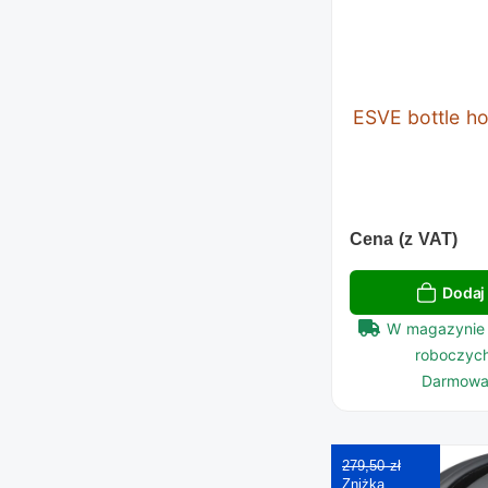
ESVE bottle ho
Cena (z VAT)
Dodaj
W magazynie 
roboczych
Darmowa
279,50 zł