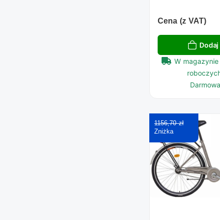
Cena (z VAT)
Dodaj
W magazynie 
roboczych
Darmowa
1156,70 zł