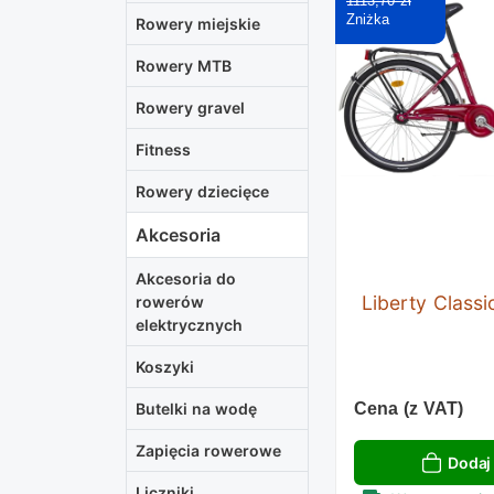
1113,70 zł
Rowery miejskie
Rowery MTB
Rowery gravel
Fitness
Rowery dziecięce
Akcesoria
Akcesoria do
Liberty Classi
rowerów
elektrycznych
Koszyki
Cena (z VAT)
Butelki na wodę
Zapięcia rowerowe
Dodaj
Liczniki