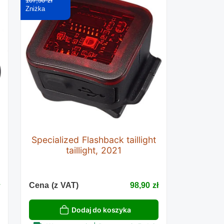
107,50 zł
Specialized Flashback taillight
taillight, 2021
ł
Cena (z VAT)
98,90 zł
Dodaj do koszyka