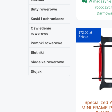
W magazynie 
roboczych
Buty rowerowe
Darmowa
Kaski i ochraniacze
Oświetlenie
172,00 zł
rowerowe
Pompki rowerowe
Błotniki
Siodełka rowerowe
Stojaki
Specialized
MINI FRAME 