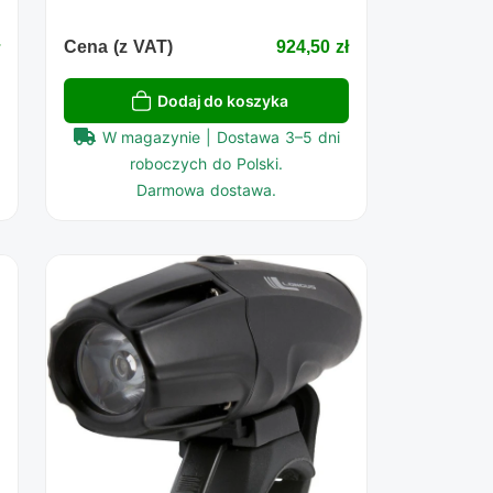
ł
Cena (z VAT)
924,50 zł
Dodaj do koszyka
W magazynie | Dostawa 3–5 dni
roboczych do Polski.
Darmowa dostawa.