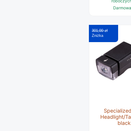
roboczych
Darmowa
301,00 zł
Specialize
Headlight/Ta
black