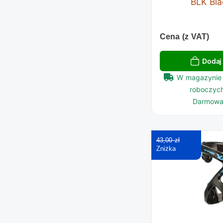
BLK Bla
Cena (z VAT)
Dodaj
W magazynie 
roboczych
Darmowa
43,00 zł