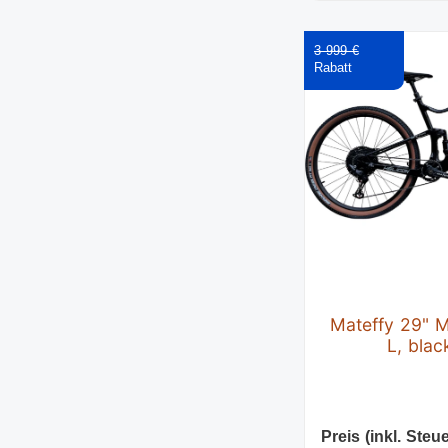
3 999 €
Mateffy 29" 
L, blac
Preis (inkl. Steue