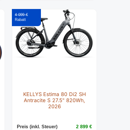
4 099 €
KELLYS Estima 80 Di2 SH
Antracite S 27.5" 820Wh,
2026
€
Preis (inkl. Steuer)
2 899 €