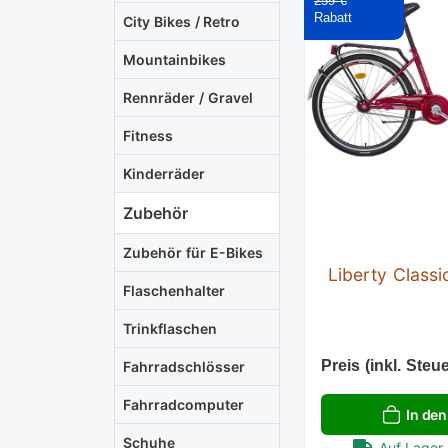
259 €
City Bikes / Retro
Mountainbikes
Rennräder / Gravel
Fitness
Kinderräder
Zubehör
Zubehör für E-Bikes
Liberty Classi
Flaschenhalter
Trinkflaschen
Preis (inkl. Steue
Fahrradschlösser
Fahrradcomputer
In de
Schuhe
Auf Lager 