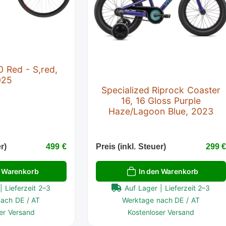
0 Red - S,red,
025
Specialized Riprock Coaster
16, 16 Gloss Purple
Haze/Lagoon Blue, 2023
r)
499 €
Preis (inkl. Steuer)
299 
n Warenkorb
In den Warenkorb
| Lieferzeit 2–3
Auf Lager | Lieferzeit 2–3
ach DE / AT
Werktage nach DE / AT
er Versand
Kostenloser Versand