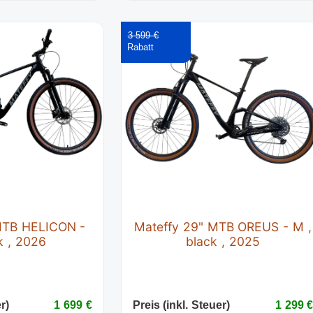
3 599 €
MTB HELICON -
Mateffy 29" MTB OREUS - M ,
k , 2026
black , 2025
r)
1 699 €
Preis (inkl. Steuer)
1 299 