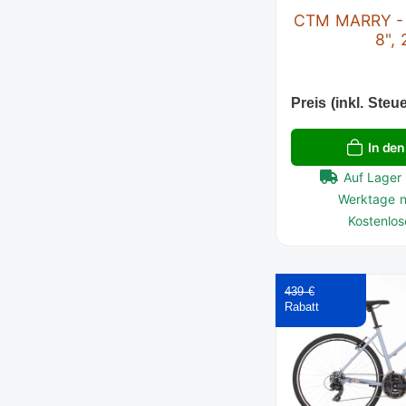
CTM MARRY - t
8",
Preis (inkl. Steue
In de
Auf Lager 
Werktage n
Kostenlos
439 €