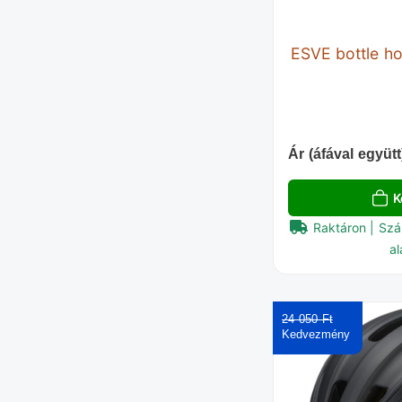
ESVE bottle ho
Ár (áfával együtt
K
Raktáron | Szá
al
24 050 Ft‎