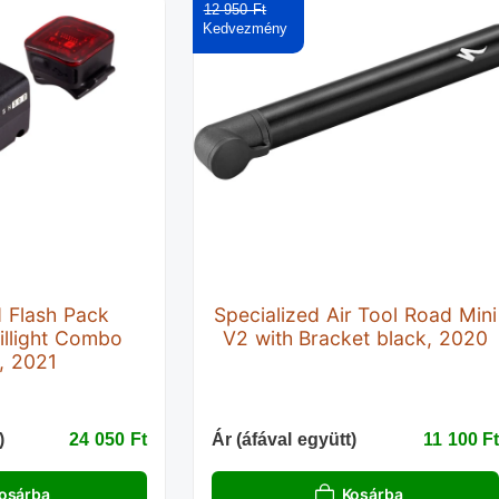
12 950 Ft‎
d Flash Pack
Specialized Air Tool Road Mini
illight Combo
V2 with Bracket black, 2020
, 2021
)
24 050 Ft‎
Ár (áfával együtt)
11 100 Ft
osárba
Kosárba