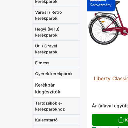
95 830 Ft‎
kerékpárok
Városi / Retro
kerékpárok
Hegyi (MTB)
kerékpárok
Úti / Gravel
kerékpárok
Fitness
Gyerek kerékpárok
Liberty Classi
Kerékpár
kiegészítők
Tartozékok e-
Ár (áfával együtt
kerékpárokhoz
K
Kulacstartó