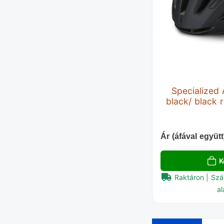
Specialized A
black/ black r
Ár (áfával együtt
K
Raktáron | Szá
al