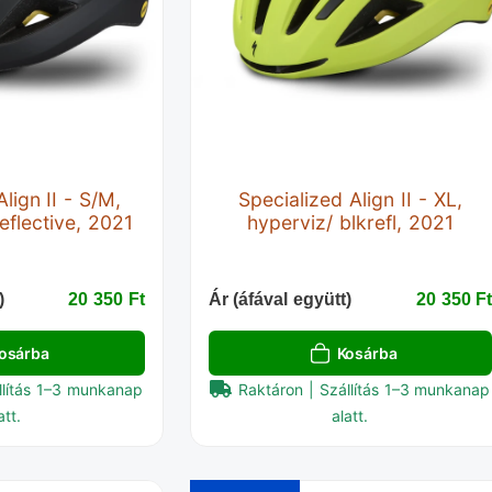
lign II - S/M,
Specialized Align II - XL,
eflective, 2021
hyperviz/ blkrefl, 2021
)
20 350 Ft‎
Ár (áfával együtt)
20 350 Ft
osárba
Kosárba
llítás 1–3 munkanap
Raktáron | Szállítás 1–3 munkanap
att.
alatt.