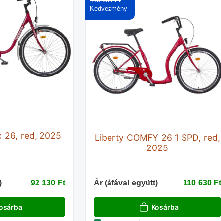
118 030 Ft‎
c 26, red, 2025
Liberty COMFY 26 1 SPD, red,
2025
)
92 130 Ft‎
Ár (áfával együtt)
110 630 Ft
osárba
Kosárba