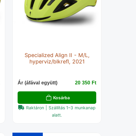
Specialized Align II - M/L,
hyperviz/blkrefl, 2021
‎
Ár (áfával együtt)
20 350 Ft‎
Kosárba
Raktáron | Szállítás 1–3 munkanap
alatt.