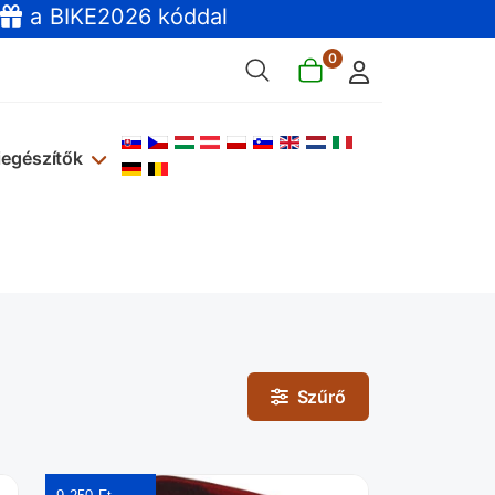
a BIKE2026 kóddal
0
Válasszon nyelvet
iegészítők
Szűrő