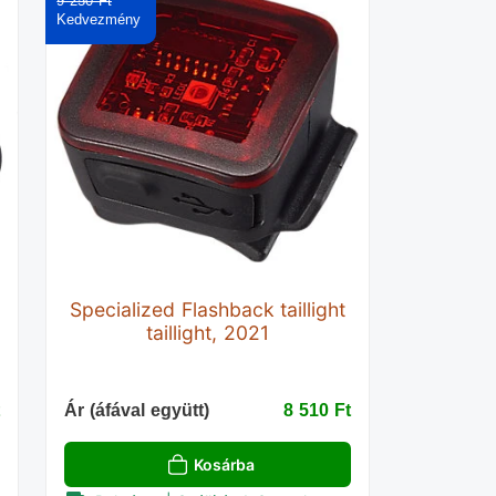
9 250 Ft‎
Specialized Flashback taillight
taillight, 2021
‎
Ár (áfával együtt)
8 510 Ft‎
Kosárba