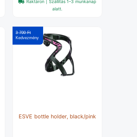
Raktáron | Szállítás 1–3 munkanap
alatt.
3 700 Ft‎
ESVE bottle holder, black/pink