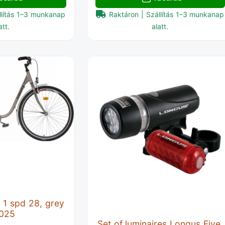
llítás 1–3 munkanap
Raktáron | Szállítás 1–3 munkanap
att.
alatt.
c 1 spd 28, grey
2025
Set of luminaires Longus Five,