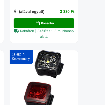
‎
Ár (áfával együtt)
3 330 Ft‎
Kosárba
Raktáron | Szállítás 1–3 munkanap
alatt.
16 650 Ft‎