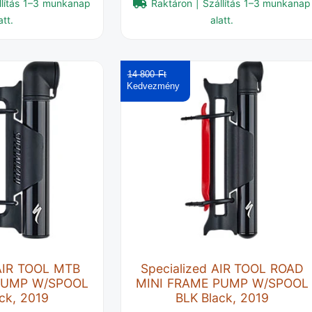
llítás 1–3 munkanap
Raktáron | Szállítás 1–3 munkanap
att.
alatt.
14 800 Ft‎
 AIR TOOL MTB
Specialized AIR TOOL ROAD
PUMP W/SPOOL
MINI FRAME PUMP W/SPOOL
ck, 2019
BLK Black, 2019