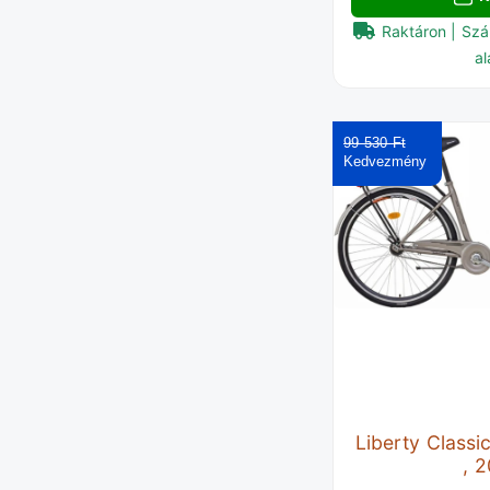
Raktáron | Szá
al
99 530 Ft‎
Liberty Classi
, 