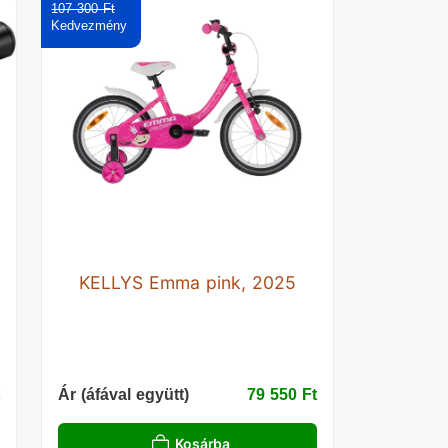
107 300 Ft‎
KELLYS Emma pink, 2025
‎
Ár (áfával együtt)
79 550 Ft‎
Kosárba