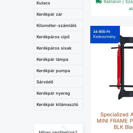
Raktáron | Szá
Kulacs
al
Kerékpár zár
Kilométer-számláló
14 800 Ft‎
Kerékpáros cipő
Kerékpáros sisak
Kerékpár lámpa
Kerékpár pumpa
Sárvédő
Kerékpár nyereg
Kerékpár kitámasztó
Specialized
MINI FRAME 
BLK Bla
Miben segíthetünk?