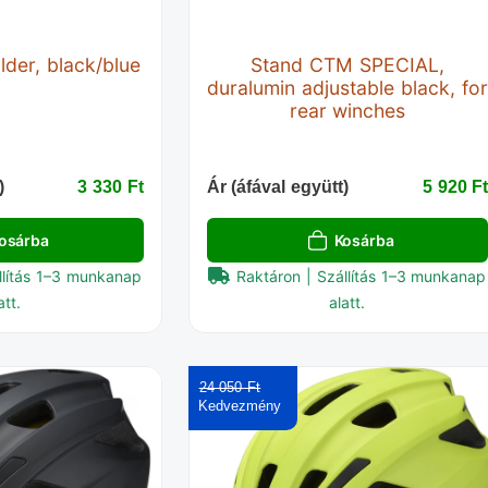
lder, black/blue
Stand CTM SPECIAL,
duralumin adjustable black, for
rear winches
)
3 330 Ft‎
Ár (áfával együtt)
5 920 Ft
osárba
Kosárba
llítás 1–3 munkanap
Raktáron | Szállítás 1–3 munkanap
att.
alatt.
24 050 Ft‎