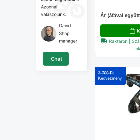
Azonnal
válaszolunk.
Ár (áfával együtt
David
K
Shop
manager
Raktáron | Szá
al
Chat
3 700 Ft‎