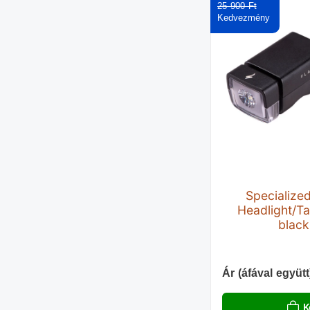
25 900 Ft‎
Specialize
Headlight/Ta
black
Ár (áfával együtt
K